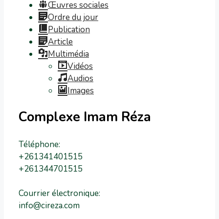
Œuvres sociales
Ordre du jour
Publication
Article
Multimédia
Vidéos
Audios
Images
Complexe Imam Réza
Téléphone:
+261341401515
+261344701515
Courrier électronique:
info@cireza.com