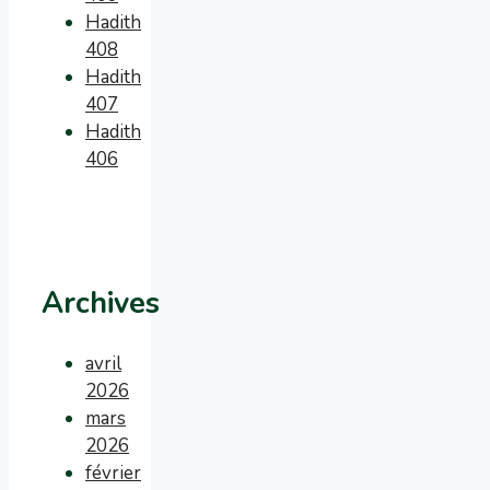
Hadith
408
Hadith
407
Hadith
406
Archives
avril
2026
mars
2026
février