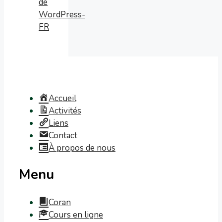
de
WordPress-
FR
Accueil
Activités
Liens
Contact
À propos de nous
Menu
Coran
Cours en ligne