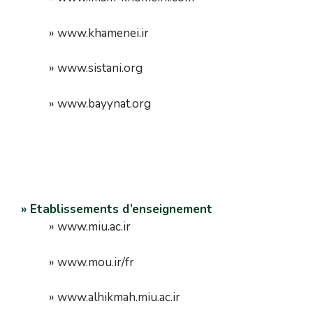
» www.khamenei.ir
» www.sistani.org
» www.bayynat.org
» Etablissements d’enseignement
» www.miu.ac.ir
» www.mou.ir/fr
» www.alhikmah.miu.ac.ir