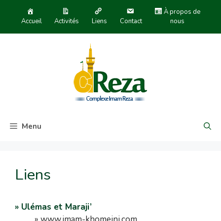
À propos de
Accueil
Activités
Liens
Contact
nous
Menu
Liens
» Ulémas et Maraji’
» www.imam-khomeini.com