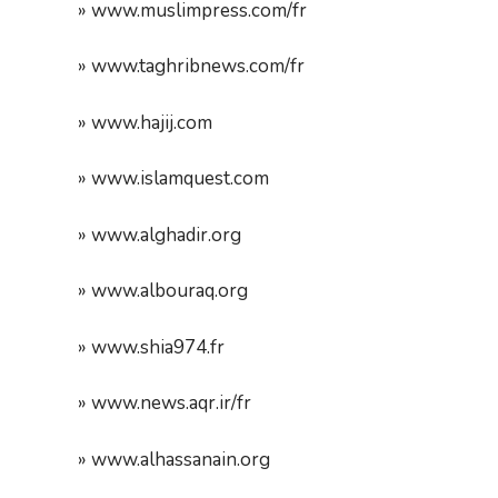
» www.muslimpress.com/fr
» www.taghribnews.com/fr
» www.hajij.com
» www.islamquest.com
» www.alghadir.org
» www.albouraq.org
» www.shia974.fr
» www.news.aqr.ir/fr
» www.alhassanain.org