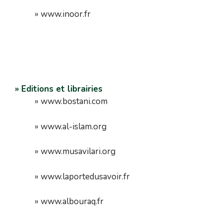
» www.inoor.fr
» Editions et librairies
» www.bostani.com
» www.al-islam.org
» www.musavilari.org
» www.laportedusavoir.fr
» www.albouraq.fr