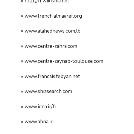
» http://fr.wikishia.net
» www.french.almaaref.org
» www.alahednews.com.lb
» www.centre-zahra.com
» www.centre-zaynab-toulouse.com
» www.francais.tebyan.net
» www.shiasearch.com
» www.iqna.ir/fr
» www.abna.ir