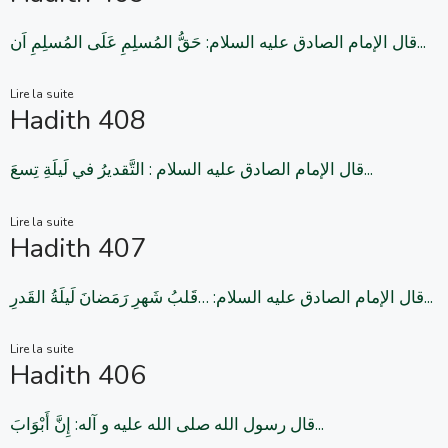
قال الإمام الصادق علیه السلام: حَقُّ المُسلِمِ عَلَی المُسلِمِ اَن...
Lire la suite
Hadith 408
قال الإمام الصادق علیه السلام : التَّقديرُ في لَيلَةِ تِسعَ...
Lire la suite
Hadith 407
قال الإمام الصادق علیه السلام: …قَلبُ شَهرِ رَمَضانَ لَيلَةُ القَدرِ...
Lire la suite
Hadith 406
قال رسول الله صلی الله علیه و آله: إِنَّ أَبْوَابَ...