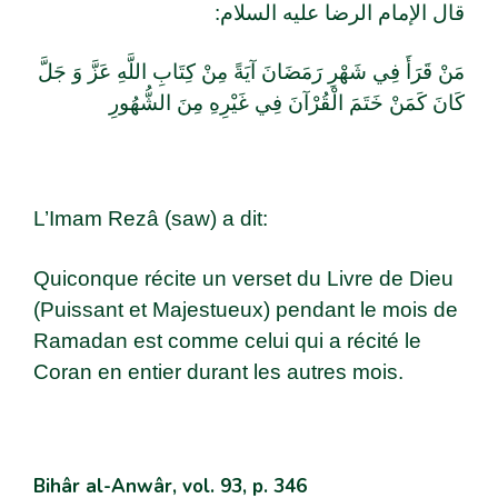
قال الإمام الرضا علیه السلام:
مَنْ قَرَأَ فِي شَهْرِ رَمَضَانَ آيَةً مِنْ كِتَابِ اللَّهِ عَزَّ وَ جَلَّ
كَانَ كَمَنْ خَتَمَ الْقُرْآنَ فِي غَيْرِهِ مِنَ الشُّهُورِ
L’Imam Rezâ (saw) a dit:
Quiconque récite un verset du Livre de Dieu
(Puissant et Majestueux) pendant le mois de
Ramadan est comme celui qui a récité le
Coran en entier durant les autres mois.
Bihâr al-Anwâr, vol. 93, p. 346