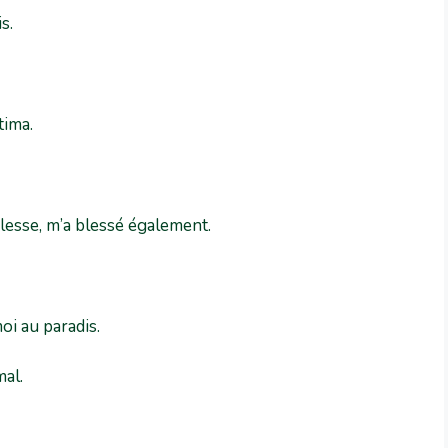
s.
tima.
 blesse, m’a blessé également.
oi au paradis.
mal.