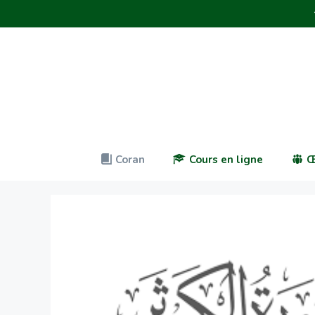
Coran
Cours en ligne
Œ