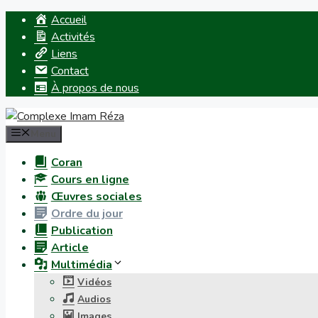
Accueil
Activités
Liens
Contact
À propos de nous
Menu
Coran
Cours en ligne
Œuvres sociales
Ordre du jour
Publication
Article
Multimédia
Vidéos
Audios
Images