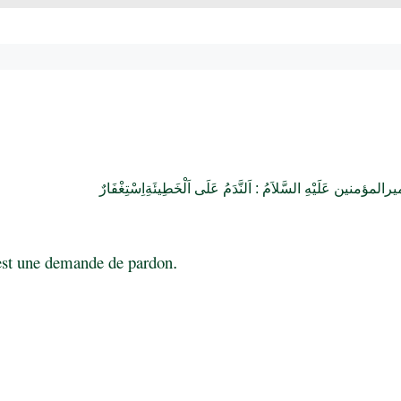
یرالمؤمنین
عَلَيْهِ السَّلاَمُ : اَلنَّدَمُ عَلَى اَلْخَطِيئَةِاِسْتِغْفَارٌ
 est une demande de pardon
.