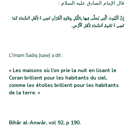
قال الإمام الصادق عليه السلام :
إِنَّ اَلْبُيُوتَ اَلَّتِي يُصَلَّى فِيهَا بِاللَّيْلِ بِتِلاَوَةِ اَلْقُرْآنِ تُضِي ءُ لِأَهْلِ اَلسَّمَاءِ كَمَا
تُضِي ءُ نُجُومُ اَلسَّمَاءِ لِأَهْلِ اَلْأَرْضِ.
L’Imam Sadiq (saw) a dit :
« Les maisons où l’on prie la nuit en lisant le
Coran brillent pour les habitants du ciel,
comme les étoiles brillent pour les habitants
de la terre. »
Bihâr al-Anwâr, vol 92, p 190.