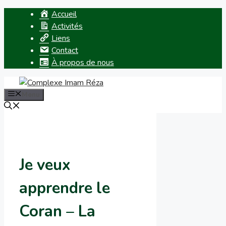
Aller
Accueil
au
Activités
contenu
Liens
Contact
À propos de nous
Menu
Je veux
apprendre le
Coran – La