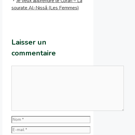
Je veux apprendre le Coran – La
sourate Al-Nissâ (Les Femmes)
Laisser un
commentaire
Commentaire
Nom
E-