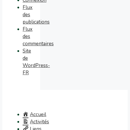
Connexion
Flux
des
publications
Flux
des
commentaires
Site
de
WordPress-
FR
Accueil
Activités
Liens